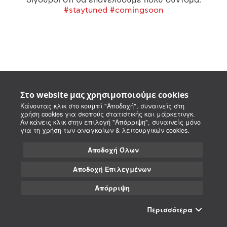
#staytuned #comingsoon
Στο website μας χρησιμοποιούμε cookies
Κάνοντας κλικ στο κουμπί "Αποδοχή", συναινείς στη
χρήση cookies για σκοπούς στατιστικής και μάρκετινγκ.
Αν κάνεις κλικ στην επιλογή "Απόρριψη", συναινείς μόνο
για τη χρήση των αναγκαίων & λειτουργικών cookies.
Αποδοχή Όλων
Αποδοχή Επιλεγμένων
Απόρριψη
Περισσότερα