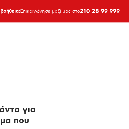
210 28 99 999
 βοήθεια;
Επικοινώνησε μαζί μας στο
πάντα για
ημα που