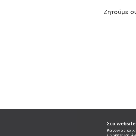
Ζητούμε συ
Στο websit
Κάνοντας κλικ 
μάρκετινγκ. Αν