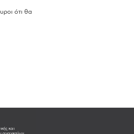
υροι ότι θα
ικής και
ων αναγκαίων