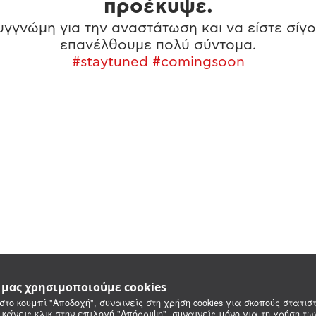
προέκυψε.
γγνώμη για την αναστάτωση και να είστε σίγο
επανέλθουμε πολύ σύντομα.
#staytuned #comingsoon
e μας χρησιμοποιούμε cookies
στο κουμπί "Αποδοχή", συναινείς στη χρήση cookies για σκοπούς στατιστ
 κάνεις κλικ στην επιλογή "Απόρριψη", συναινείς μόνο για τη χρήση τ