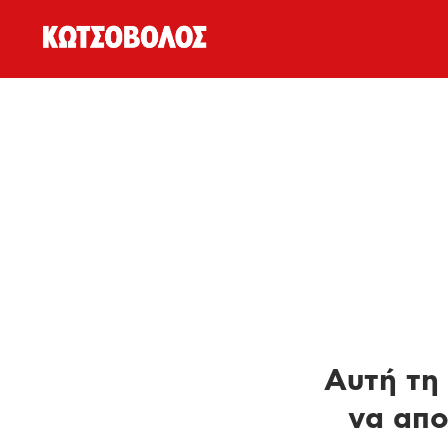
Αυτή τη 
να απο