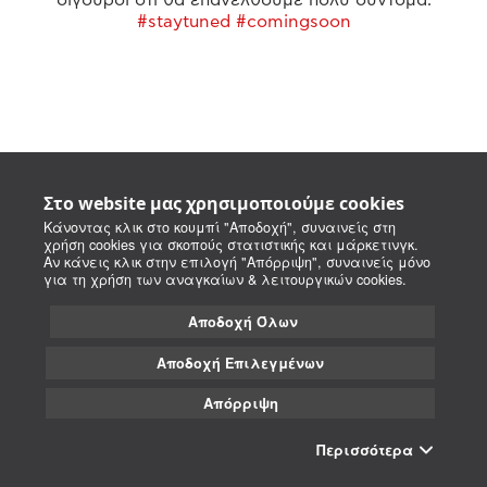
#staytuned #comingsoon
Στο website μας χρησιμοποιούμε cookies
Κάνοντας κλικ στο κουμπί "Αποδοχή", συναινείς στη
χρήση cookies για σκοπούς στατιστικής και μάρκετινγκ.
Αν κάνεις κλικ στην επιλογή "Απόρριψη", συναινείς μόνο
για τη χρήση των αναγκαίων & λειτουργικών cookies.
Αποδοχή Όλων
Αποδοχή Επιλεγμένων
Απόρριψη
Περισσότερα