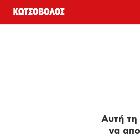
Αυτή τη 
να απο