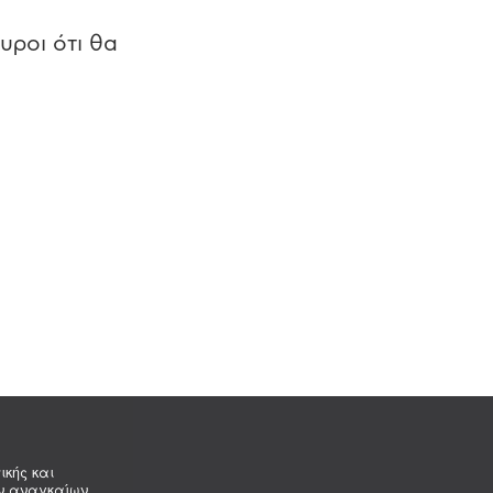
υροι ότι θα
ικής και
ων αναγκαίων