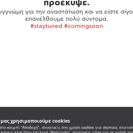
προέκυψε.
γγνώμη για την αναστάτωση και να είστε σίγο
επανέλθουμε πολύ σύντομα.
#staytuned #comingsoon
e μας χρησιμοποιούμε cookies
στο κουμπί "Αποδοχή", συναινείς στη χρήση cookies για σκοπούς στατιστ
 κάνεις κλικ στην επιλογή "Απόρριψη", συναινείς μόνο για τη χρήση τ