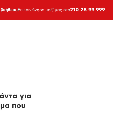
210 28 99 999
 βοήθεια;
Επικοινώνησε μαζί μας στο
πάντα για
ημα που