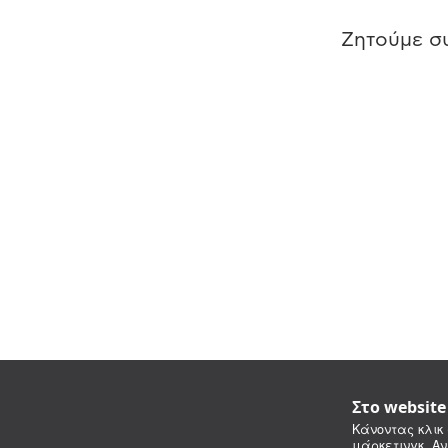
Ζητούμε συ
Στο websit
Κάνοντας κλικ 
μάρκετινγκ. Αν