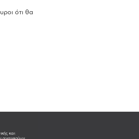
υροι ότι θα
ικής και
ων αναγκαίων