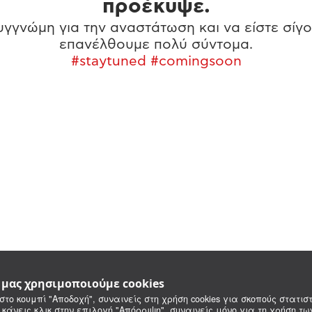
προέκυψε.
γγνώμη για την αναστάτωση και να είστε σίγο
επανέλθουμε πολύ σύντομα.
#staytuned #comingsoon
e μας χρησιμοποιούμε cookies
στο κουμπί "Αποδοχή", συναινείς στη χρήση cookies για σκοπούς στατιστ
 κάνεις κλικ στην επιλογή "Απόρριψη", συναινείς μόνο για τη χρήση τ