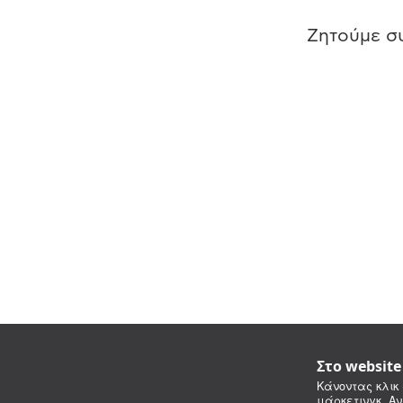
Ζητούμε συ
Στο websit
Κάνοντας κλικ 
μάρκετινγκ. Αν