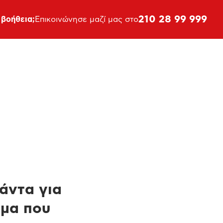
210 28 99 999
 βοήθεια;
Επικοινώνησε μαζί μας στο
πάντα για
ημα που