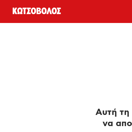
Αυτή τη 
να απο