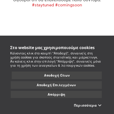
#staytuned #comingsoon
Στο website μας χρησιμοποιούμε cookies
Κάνοντας κλικ στο κουμπί "Αποδοχή", συναινείς στη
χρήση cookies για σκοπούς στατιστικής και μάρκετινγκ.
Αν κάνεις κλικ στην επιλογή "Απόρριψη", συναινείς μόνο
για τη χρήση των αναγκαίων & λειτουργικών cookies.
Αποδοχή Όλων
Αποδοχή Επιλεγμένων
Απόρριψη
Περισσότερα