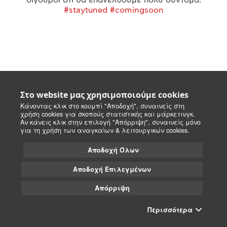
#staytuned #comingsoon
Στο website μας χρησιμοποιούμε cookies
Κάνοντας κλικ στο κουμπί "Αποδοχή", συναινείς στη
χρήση cookies για σκοπούς στατιστικής και μάρκετινγκ.
Αν κάνεις κλικ στην επιλογή "Απόρριψη", συναινείς μόνο
για τη χρήση των αναγκαίων & λειτουργικών cookies.
Αποδοχή Όλων
Αποδοχή Επιλεγμένων
Απόρριψη
Περισσότερα