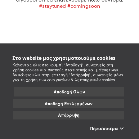
#staytuned #comingsoon
Στο website μας χρησιμοποιούμε cookies
Κάνοντας κλικ στο κουμπί "Αποδοχή", συναινείς στη
χρήση cookies για σκοπούς στατιστικής και μάρκετινγκ.
Αν κάνεις κλικ στην επιλογή "Απόρριψη", συναινείς μόνο
για τη χρήση των αναγκαίων & λειτουργικών cookies.
Αποδοχή Όλων
Αποδοχή Επιλεγμένων
Απόρριψη
Περισσότερα