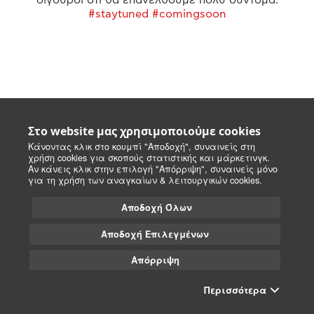
#staytuned #comingsoon
Στο website μας χρησιμοποιούμε cookies
Κάνοντας κλικ στο κουμπί "Αποδοχή", συναινείς στη
χρήση cookies για σκοπούς στατιστικής και μάρκετινγκ.
Αν κάνεις κλικ στην επιλογή "Απόρριψη", συναινείς μόνο
για τη χρήση των αναγκαίων & λειτουργικών cookies.
Αποδοχή Όλων
Αποδοχή Επιλεγμένων
Απόρριψη
Περισσότερα