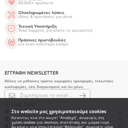
30.000+ προϊόντα
Ολοκληρωμένες λύσεις
ιδέες & προτάσεις για σένα
Τεχνική Υποστήριξη
Total Support, για όποτε το χρειαστείς
Πράσινες πρωτοβουλίες
για έναν καλύτερο κόσμο
ΕΓΓΡΑΦΗ NEWSLETTER
Θέλεις να μαθαίνεις πρώτος κορυφαίες προσφορές, τελευταίες
κυκλοφορίες, νέα, διαγωνισμούς και όχι μόνο;
LIVE CHAT
Στο website μας χρησιμοποιούμε cookies
K ΕΞΥΠΗΡΕΤΗΣΗ
Κάνοντας κλικ στο κουμπί "Αποδοχή", συναινείς στη
ΤΑ ΚΑΤΑΣΤΗΜΑΤΑ ΜΑΣ
χρήση cookies για σκοπούς στατιστικής και μάρκετινγκ.
Η ΕΤΑΙΡΕΙΑ
Αν κάνεις κλικ στην επιλογή "Απόρριψη", συναινείς μόνο