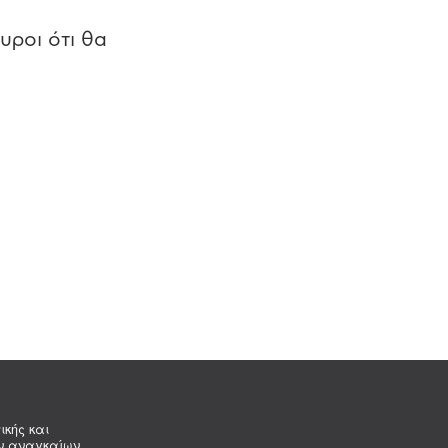
υροι ότι θα
ικής και
ων αναγκαίων