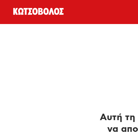
Αυτή τη 
να απο