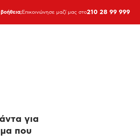
210 28 99 999
 βοήθεια;
Επικοινώνησε μαζί μας στο
πάντα για
ημα που