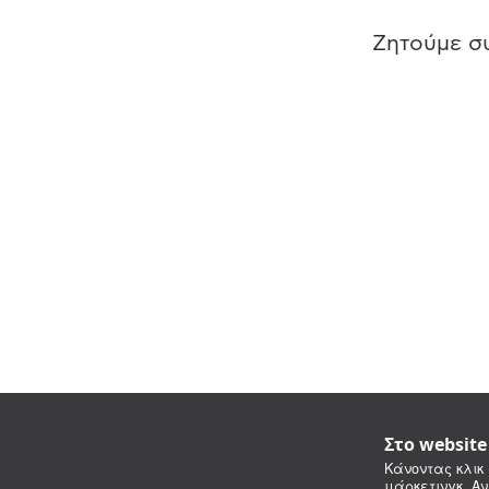
Ζητούμε συ
Στο websit
Κάνοντας κλικ 
μάρκετινγκ. Αν