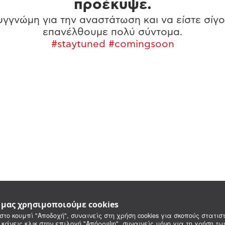
προέκυψε.
γγνώμη για την αναστάτωση και να είστε σίγο
επανέλθουμε πολύ σύντομα.
#staytuned #comingsoon
e μας χρησιμοποιούμε cookies
στο κουμπί "Αποδοχή", συναινείς στη χρήση cookies για σκοπούς στατιστ
 κάνεις κλικ στην επιλογή "Απόρριψη", συναινείς μόνο για τη χρήση τ