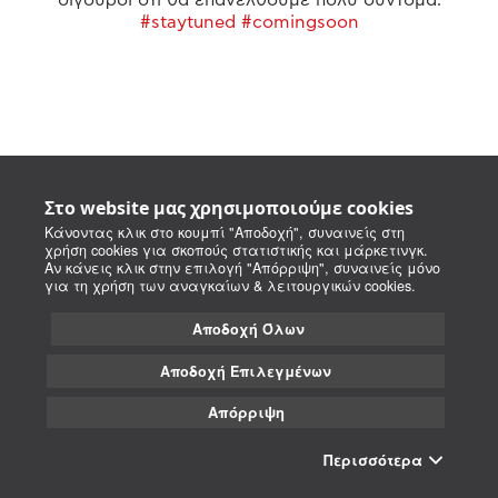
#staytuned #comingsoon
Στο website μας χρησιμοποιούμε cookies
Κάνοντας κλικ στο κουμπί "Αποδοχή", συναινείς στη
χρήση cookies για σκοπούς στατιστικής και μάρκετινγκ.
Αν κάνεις κλικ στην επιλογή "Απόρριψη", συναινείς μόνο
για τη χρήση των αναγκαίων & λειτουργικών cookies.
Αποδοχή Όλων
Αποδοχή Επιλεγμένων
Απόρριψη
Περισσότερα