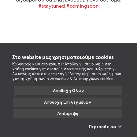
#staytuned #comingsoon
Στο website μας χρησιμοποιούμε cookies
Κάνοντας κλικ στο κουμπί "Αποδοχή", συναινείς στη
χρήση cookies για σκοπούς στατιστικής και μάρκετινγκ.
Αν κάνεις κλικ στην επιλογή "Απόρριψη", συναινείς μόνο
για τη χρήση των αναγκαίων & λειτουργικών cookies.
Αποδοχή Όλων
Αποδοχή Επιλεγμένων
Απόρριψη
Περισσότερα