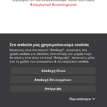
#staytuned #comingsoon
Στο website μας χρησιμοποιούμε cookies
Κάνοντας κλικ στο κουμπί "Αποδοχή", συναινείς στη
χρήση cookies για σκοπούς στατιστικής και μάρκετινγκ.
Αν κάνεις κλικ στην επιλογή "Απόρριψη", συναινείς μόνο
για τη χρήση των αναγκαίων & λειτουργικών cookies.
Αποδοχή Όλων
Αποδοχή Επιλεγμένων
Απόρριψη
Περισσότερα