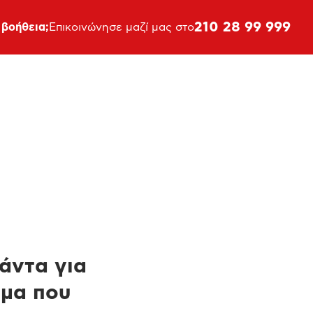
210 28 99 999
 βοήθεια;
Επικοινώνησε μαζί μας στο
πάντα για
ημα που