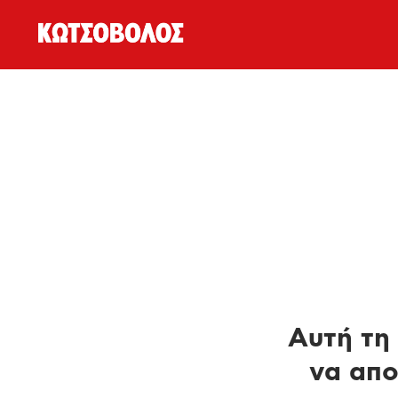
Αυτή τη 
να απο