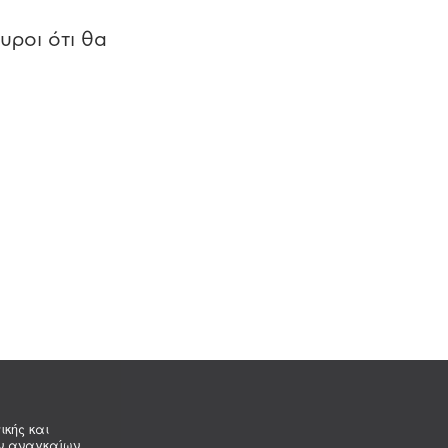
υροι ότι θα
ικής και
ων αναγκαίων