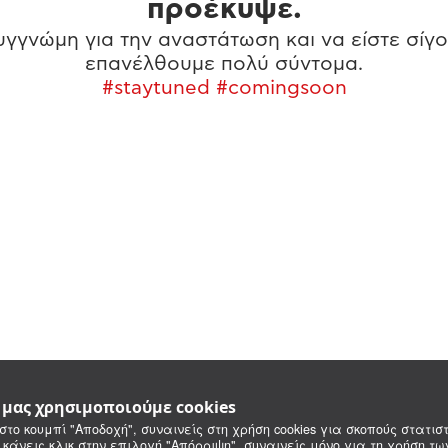
προέκυψε.
γγνώμη για την αναστάτωση και να είστε σίγο
επανέλθουμε πολύ σύντομα.
#staytuned #comingsoon
e μας χρησιμοποιούμε cookies
στο κουμπί "Αποδοχή", συναινείς στη χρήση cookies για σκοπούς στατιστ
 κάνεις κλικ στην επιλογή "Απόρριψη", συναινείς μόνο για τη χρήση τ