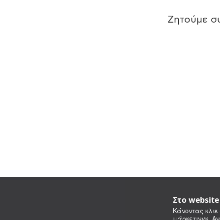
Ζητούμε συ
Στο websit
Κάνοντας κλικ 
μάρκετινγκ. Αν