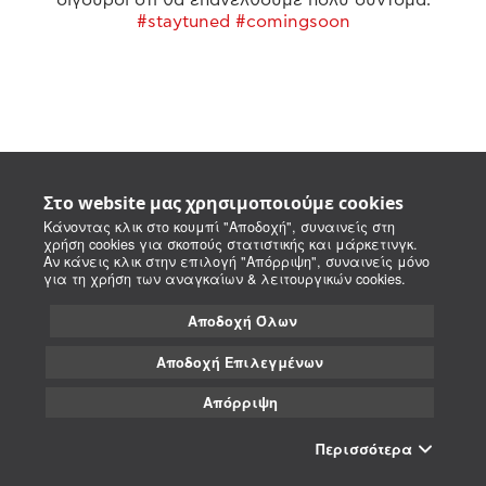
#staytuned #comingsoon
Στο website μας χρησιμοποιούμε cookies
Κάνοντας κλικ στο κουμπί "Αποδοχή", συναινείς στη
χρήση cookies για σκοπούς στατιστικής και μάρκετινγκ.
Αν κάνεις κλικ στην επιλογή "Απόρριψη", συναινείς μόνο
για τη χρήση των αναγκαίων & λειτουργικών cookies.
Αποδοχή Όλων
Αποδοχή Επιλεγμένων
Απόρριψη
Περισσότερα