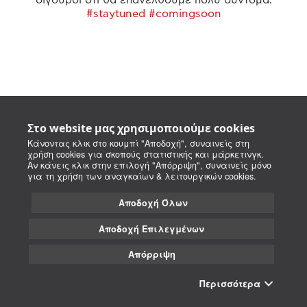
#staytuned #comingsoon
Στο website μας χρησιμοποιούμε cookies
Κάνοντας κλικ στο κουμπί "Αποδοχή", συναινείς στη
χρήση cookies για σκοπούς στατιστικής και μάρκετινγκ.
Αν κάνεις κλικ στην επιλογή "Απόρριψη", συναινείς μόνο
για τη χρήση των αναγκαίων & λειτουργικών cookies.
Αποδοχή Όλων
Αποδοχή Επιλεγμένων
Απόρριψη
Περισσότερα