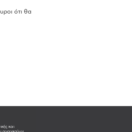
υροι ότι θα
ικής και
ων αναγκαίων