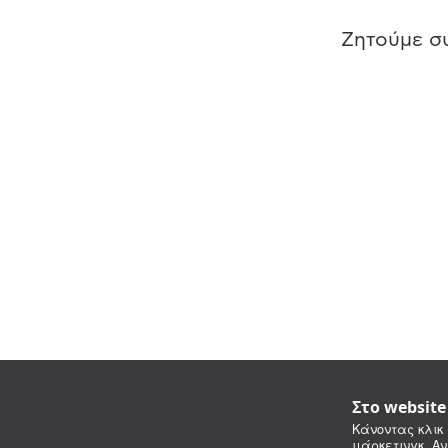
Ζητούμε συ
Στο websit
Κάνοντας κλικ 
μάρκετινγκ. Αν