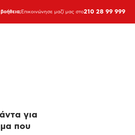
210 28 99 999
 βοήθεια;
Επικοινώνησε μαζί μας στο
πάντα για
ημα που