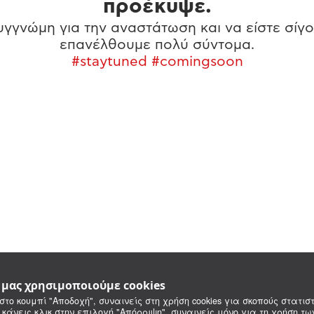
προέκυψε.
γγνώμη για την αναστάτωση και να είστε σίγο
επανέλθουμε πολύ σύντομα.
#staytuned #comingsoon
e μας χρησιμοποιούμε cookies
στο κουμπί "Αποδοχή", συναινείς στη χρήση cookies για σκοπούς στατιστ
 κάνεις κλικ στην επιλογή "Απόρριψη", συναινείς μόνο για τη χρήση τ