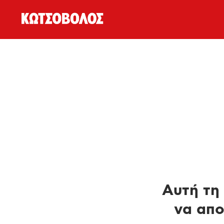
Αυτή τη 
να απο