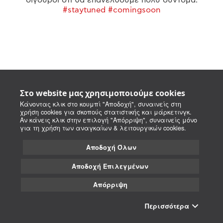
#staytuned #comingsoon
Στο website μας χρησιμοποιούμε cookies
Κάνοντας κλικ στο κουμπί "Αποδοχή", συναινείς στη
χρήση cookies για σκοπούς στατιστικής και μάρκετινγκ.
Αν κάνεις κλικ στην επιλογή "Απόρριψη", συναινείς μόνο
για τη χρήση των αναγκαίων & λειτουργικών cookies.
Αποδοχή Όλων
Αποδοχή Επιλεγμένων
Απόρριψη
Περισσότερα