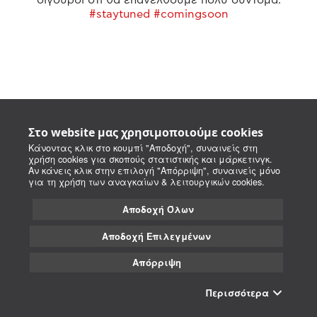
#staytuned #comingsoon
Στο website μας χρησιμοποιούμε cookies
Κάνοντας κλικ στο κουμπί "Αποδοχή", συναινείς στη
χρήση cookies για σκοπούς στατιστικής και μάρκετινγκ.
Αν κάνεις κλικ στην επιλογή "Απόρριψη", συναινείς μόνο
για τη χρήση των αναγκαίων & λειτουργικών cookies.
Αποδοχή Όλων
Αποδοχή Επιλεγμένων
Απόρριψη
Περισσότερα