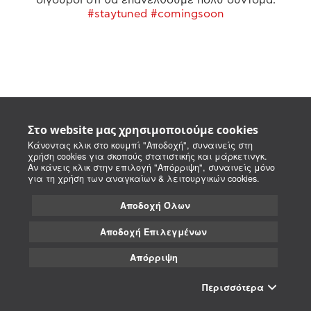
#staytuned #comingsoon
Στο website μας χρησιμοποιούμε cookies
Κάνοντας κλικ στο κουμπί "Αποδοχή", συναινείς στη
χρήση cookies για σκοπούς στατιστικής και μάρκετινγκ.
Αν κάνεις κλικ στην επιλογή "Απόρριψη", συναινείς μόνο
για τη χρήση των αναγκαίων & λειτουργικών cookies.
Αποδοχή Όλων
Αποδοχή Επιλεγμένων
Απόρριψη
Περισσότερα