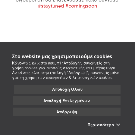
#staytuned #comingsoon
Στο website μας χρησιμοποιούμε cookies
Κάνοντας κλικ στο κουμπί "Αποδοχή", συναινείς στη
χρήση cookies για σκοπούς στατιστικής και μάρκετινγκ.
Αν κάνεις κλικ στην επιλογή "Απόρριψη", συναινείς μόνο
για τη χρήση των αναγκαίων & λειτουργικών cookies.
Αποδοχή Όλων
Αποδοχή Επιλεγμένων
Απόρριψη
Περισσότερα