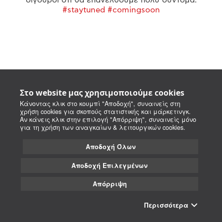
#staytuned #comingsoon
Στο website μας χρησιμοποιούμε cookies
Κάνοντας κλικ στο κουμπί "Αποδοχή", συναινείς στη
χρήση cookies για σκοπούς στατιστικής και μάρκετινγκ.
Αν κάνεις κλικ στην επιλογή "Απόρριψη", συναινείς μόνο
για τη χρήση των αναγκαίων & λειτουργικών cookies.
Αποδοχή Όλων
Αποδοχή Επιλεγμένων
Απόρριψη
Περισσότερα