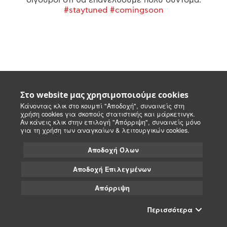
#staytuned #comingsoon
Στο website μας χρησιμοποιούμε cookies
Κάνοντας κλικ στο κουμπί "Αποδοχή", συναινείς στη
χρήση cookies για σκοπούς στατιστικής και μάρκετινγκ.
Αν κάνεις κλικ στην επιλογή "Απόρριψη", συναινείς μόνο
για τη χρήση των αναγκαίων & λειτουργικών cookies.
Αποδοχή Όλων
Αποδοχή Επιλεγμένων
Απόρριψη
Περισσότερα