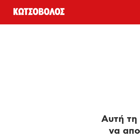
Αυτή τη 
να απο