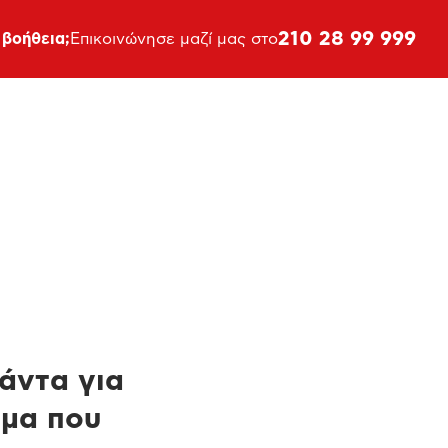
210 28 99 999
 βοήθεια;
Επικοινώνησε μαζί μας στο
πάντα για
ημα που