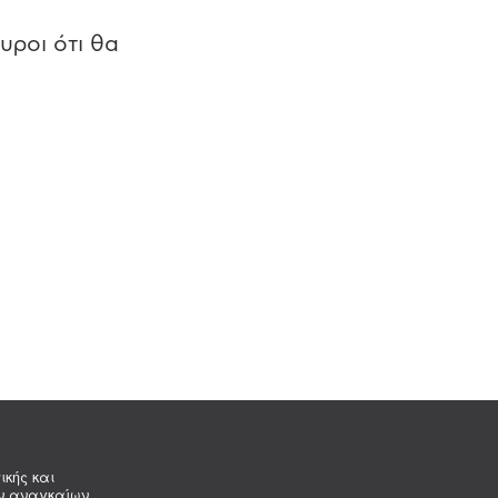
υροι ότι θα
ικής και
ων αναγκαίων