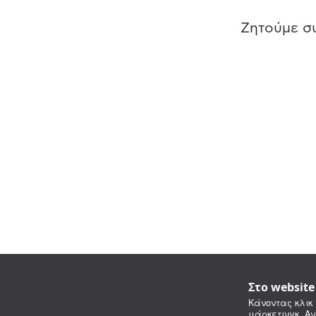
Ζητούμε συ
Στο websit
Κάνοντας κλικ 
μάρκετινγκ. Αν