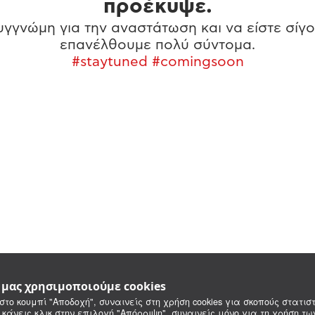
προέκυψε.
γγνώμη για την αναστάτωση και να είστε σίγο
επανέλθουμε πολύ σύντομα.
#staytuned #comingsoon
e μας χρησιμοποιούμε cookies
στο κουμπί "Αποδοχή", συναινείς στη χρήση cookies για σκοπούς στατιστ
 κάνεις κλικ στην επιλογή "Απόρριψη", συναινείς μόνο για τη χρήση τ