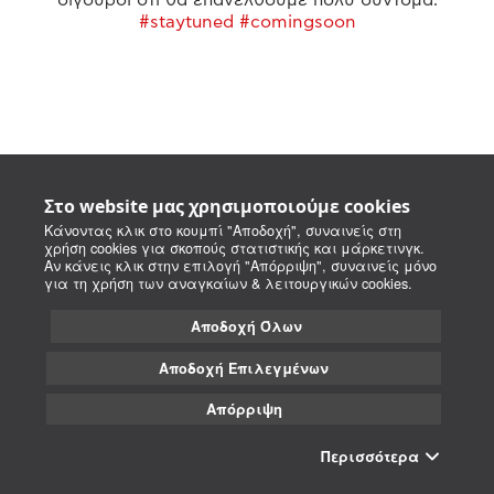
#staytuned #comingsoon
Στο website μας χρησιμοποιούμε cookies
Κάνοντας κλικ στο κουμπί "Αποδοχή", συναινείς στη
χρήση cookies για σκοπούς στατιστικής και μάρκετινγκ.
Αν κάνεις κλικ στην επιλογή "Απόρριψη", συναινείς μόνο
για τη χρήση των αναγκαίων & λειτουργικών cookies.
Αποδοχή Όλων
Αποδοχή Επιλεγμένων
Απόρριψη
Περισσότερα