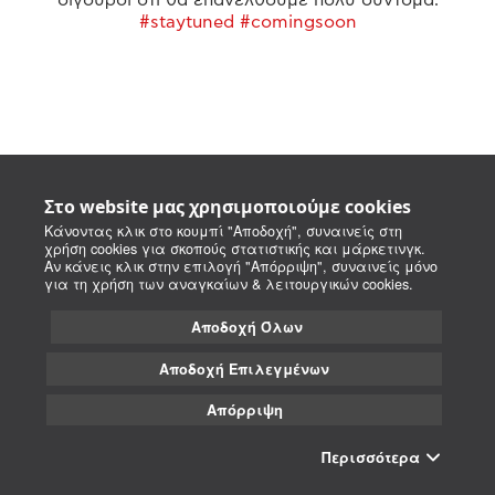
#staytuned #comingsoon
Στο website μας χρησιμοποιούμε cookies
Κάνοντας κλικ στο κουμπί "Αποδοχή", συναινείς στη
χρήση cookies για σκοπούς στατιστικής και μάρκετινγκ.
Αν κάνεις κλικ στην επιλογή "Απόρριψη", συναινείς μόνο
για τη χρήση των αναγκαίων & λειτουργικών cookies.
Αποδοχή Όλων
Αποδοχή Επιλεγμένων
Απόρριψη
Περισσότερα