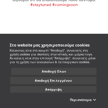
#staytuned #comingsoon
Στο website μας χρησιμοποιούμε cookies
Κάνοντας κλικ στο κουμπί "Αποδοχή", συναινείς στη
χρήση cookies για σκοπούς στατιστικής και μάρκετινγκ.
Αν κάνεις κλικ στην επιλογή "Απόρριψη", συναινείς μόνο
για τη χρήση των αναγκαίων & λειτουργικών cookies.
Αποδοχή Όλων
Αποδοχή Επιλεγμένων
Απόρριψη
Περισσότερα