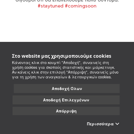
#staytuned #comingsoon
Στο website μας χρησιμοποιούμε cookies
Κάνοντας κλικ στο κουμπί "Αποδοχή", συναινείς στη
χρήση cookies για σκοπούς στατιστικής και μάρκετινγκ.
Αν κάνεις κλικ στην επιλογή "Απόρριψη", συναινείς μόνο
για τη χρήση των αναγκαίων & λειτουργικών cookies.
Αποδοχή Όλων
Αποδοχή Επιλεγμένων
Απόρριψη
Περισσότερα