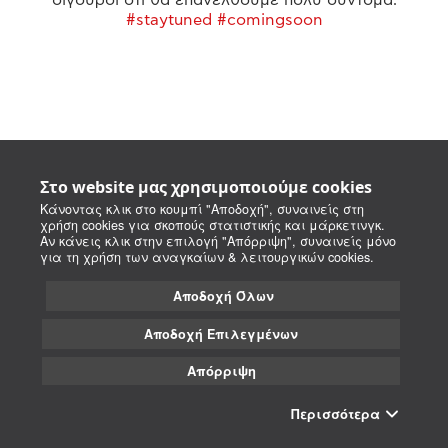
#staytuned #comingsoon
Στο website μας χρησιμοποιούμε cookies
Κάνοντας κλικ στο κουμπί "Αποδοχή", συναινείς στη
χρήση cookies για σκοπούς στατιστικής και μάρκετινγκ.
Αν κάνεις κλικ στην επιλογή "Απόρριψη", συναινείς μόνο
για τη χρήση των αναγκαίων & λειτουργικών cookies.
Αποδοχή Όλων
Αποδοχή Επιλεγμένων
Απόρριψη
Περισσότερα