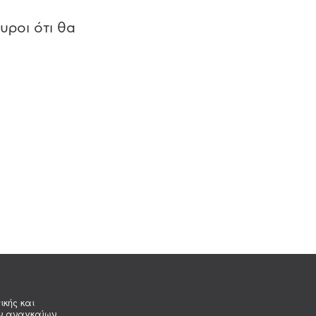
υροι ότι θα
ικής και
ων αναγκαίων