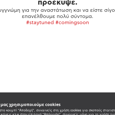
προέκυψε.
γγνώμη για την αναστάτωση και να είστε σίγο
επανέλθουμε πολύ σύντομα.
#staytuned #comingsoon
e μας χρησιμοποιούμε cookies
στο κουμπί "Αποδοχή", συναινείς στη χρήση cookies για σκοπούς στατιστ
 κάνεις κλικ στην επιλογή "Απόρριψη", συναινείς μόνο για τη χρήση τ