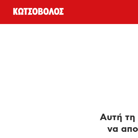
Αυτή τη 
να απο