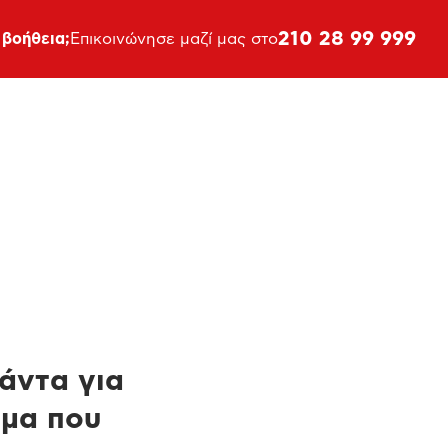
210 28 99 999
 βοήθεια;
Επικοινώνησε μαζί μας στο
πάντα για
ημα που