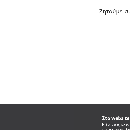
Ζητούμε συ
Στο websit
Κάνοντας κλικ 
μάρκετινγκ. Αν