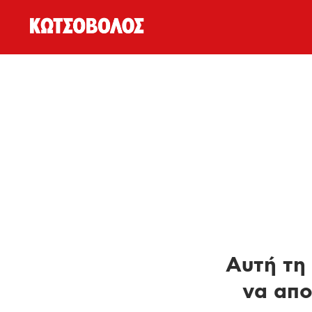
Αυτή τη 
να απο