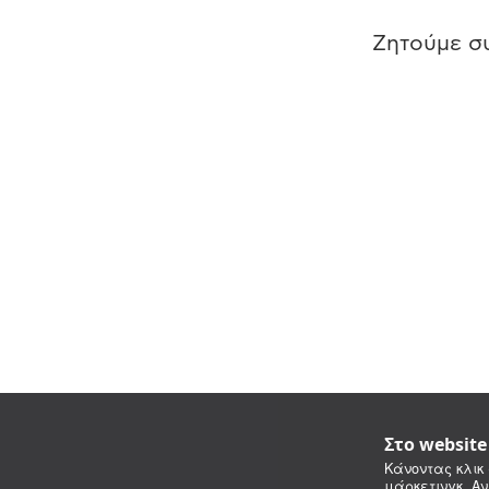
Ζητούμε συ
Στο websit
Κάνοντας κλικ 
μάρκετινγκ. Αν