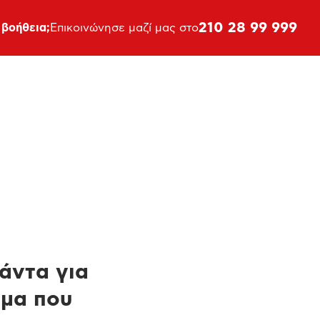
210 28 99 999
 βοήθεια;
Επικοινώνησε μαζί μας στο
πάντα για
ημα που