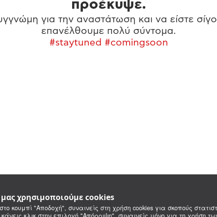
προέκυψε.
γγνώμη για την αναστάτωση και να είστε σίγο
επανέλθουμε πολύ σύντομα.
#staytuned #comingsoon
e μας χρησιμοποιούμε cookies
στο κουμπί "Αποδοχή", συναινείς στη χρήση cookies για σκοπούς στατιστ
 κάνεις κλικ στην επιλογή "Απόρριψη", συναινείς μόνο για τη χρήση τ