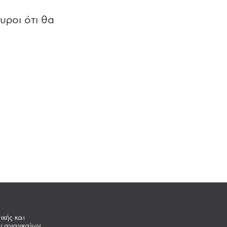
υροι ότι θα
ικής και
ων αναγκαίων