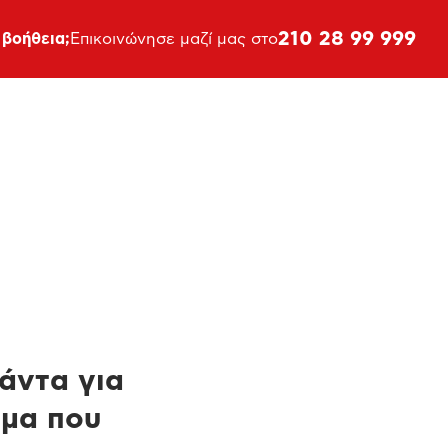
210 28 99 999
 βοήθεια;
Επικοινώνησε μαζί μας στο
πάντα για
ημα που