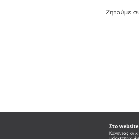
Ζητούμε συ
Στο websit
Κάνοντας κλικ 
μάρκετινγκ. Αν