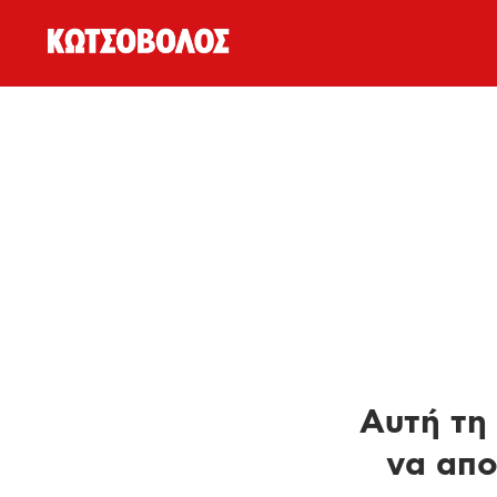
Αυτή τη 
να απο