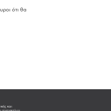
υροι ότι θα
ικής και
ων αναγκαίων