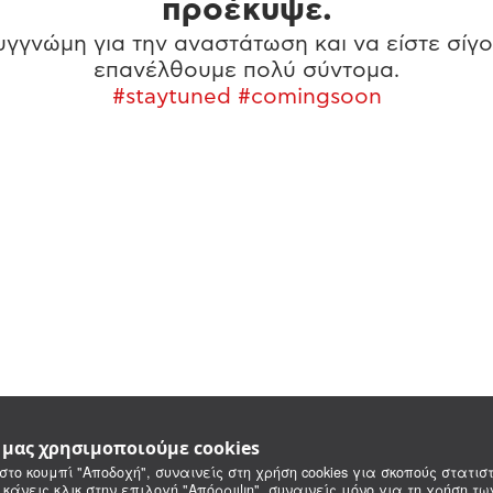
προέκυψε.
γγνώμη για την αναστάτωση και να είστε σίγο
επανέλθουμε πολύ σύντομα.
#staytuned #comingsoon
e μας χρησιμοποιούμε cookies
στο κουμπί "Αποδοχή", συναινείς στη χρήση cookies για σκοπούς στατιστ
 κάνεις κλικ στην επιλογή "Απόρριψη", συναινείς μόνο για τη χρήση τ