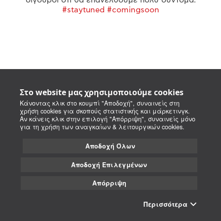
#staytuned #comingsoon
Στο website μας χρησιμοποιούμε cookies
Κάνοντας κλικ στο κουμπί "Αποδοχή", συναινείς στη
χρήση cookies για σκοπούς στατιστικής και μάρκετινγκ.
Αν κάνεις κλικ στην επιλογή "Απόρριψη", συναινείς μόνο
για τη χρήση των αναγκαίων & λειτουργικών cookies.
Αποδοχή Όλων
Αποδοχή Επιλεγμένων
Απόρριψη
Περισσότερα