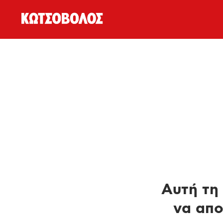
Αυτή τη 
να απο