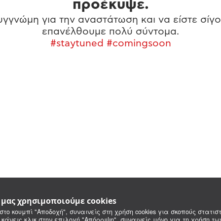
προέκυψε.
γγνώμη για την αναστάτωση και να είστε σίγο
επανέλθουμε πολύ σύντομα.
#staytuned #comingsoon
e μας χρησιμοποιούμε cookies
στο κουμπί "Αποδοχή", συναινείς στη χρήση cookies για σκοπούς στατιστ
 κάνεις κλικ στην επιλογή "Απόρριψη", συναινείς μόνο για τη χρήση τ