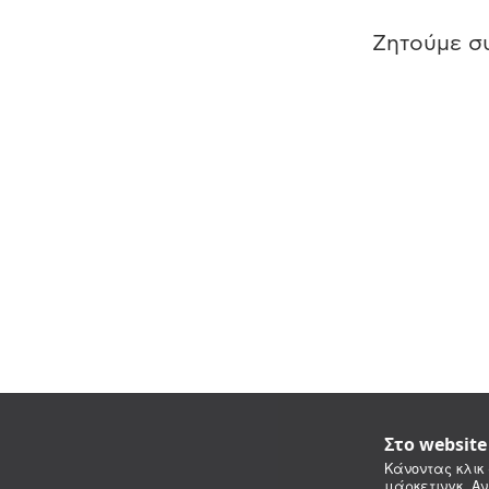
Ζητούμε συ
Στο websit
Κάνοντας κλικ 
μάρκετινγκ. Αν