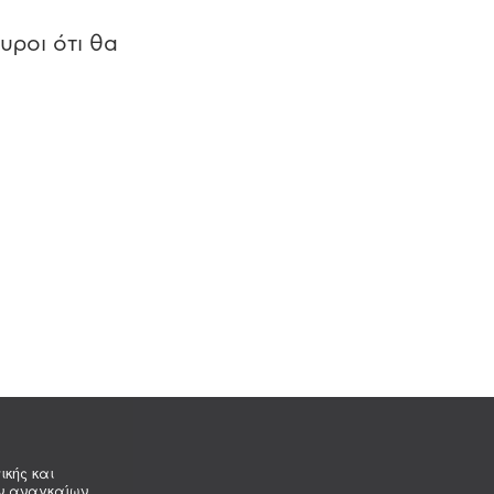
υροι ότι θα
ικής και
ων αναγκαίων