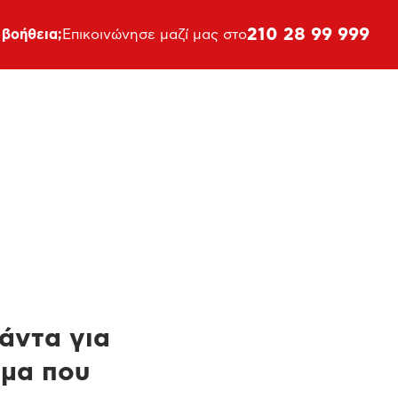
210 28 99 999
 βοήθεια;
Επικοινώνησε μαζί μας στο
πάντα για
ημα που