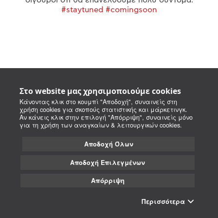
#staytuned #comingsoon
Στο website μας χρησιμοποιούμε cookies
Κάνοντας κλικ στο κουμπί "Αποδοχή", συναινείς στη
χρήση cookies για σκοπούς στατιστικής και μάρκετινγκ.
Αν κάνεις κλικ στην επιλογή "Απόρριψη", συναινείς μόνο
για τη χρήση των αναγκαίων & λειτουργικών cookies.
Αποδοχή Όλων
Αποδοχή Επιλεγμένων
Απόρριψη
Περισσότερα