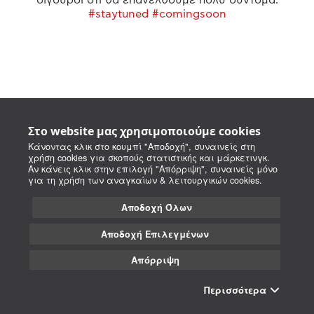
#staytuned #comingsoon
Στο website μας χρησιμοποιούμε cookies
Κάνοντας κλικ στο κουμπί "Αποδοχή", συναινείς στη
χρήση cookies για σκοπούς στατιστικής και μάρκετινγκ.
Αν κάνεις κλικ στην επιλογή "Απόρριψη", συναινείς μόνο
για τη χρήση των αναγκαίων & λειτουργικών cookies.
Αποδοχή Όλων
Αποδοχή Επιλεγμένων
Απόρριψη
Περισσότερα