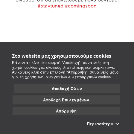
#staytuned #comingsoon
Στο website μας χρησιμοποιούμε cookies
Κάνοντας κλικ στο κουμπί "Αποδοχή", συναινείς στη
χρήση cookies για σκοπούς στατιστικής και μάρκετινγκ.
Αν κάνεις κλικ στην επιλογή "Απόρριψη", συναινείς μόνο
για τη χρήση των αναγκαίων & λειτουργικών cookies.
Αποδοχή Όλων
Αποδοχή Επιλεγμένων
Απόρριψη
Περισσότερα