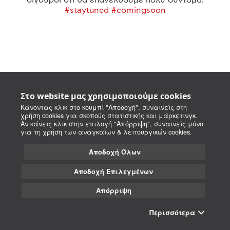
#staytuned #comingsoon
Στο website μας χρησιμοποιούμε cookies
Κάνοντας κλικ στο κουμπί "Αποδοχή", συναινείς στη
χρήση cookies για σκοπούς στατιστικής και μάρκετινγκ.
Αν κάνεις κλικ στην επιλογή "Απόρριψη", συναινείς μόνο
για τη χρήση των αναγκαίων & λειτουργικών cookies.
Αποδοχή Όλων
Αποδοχή Επιλεγμένων
Απόρριψη
Περισσότερα