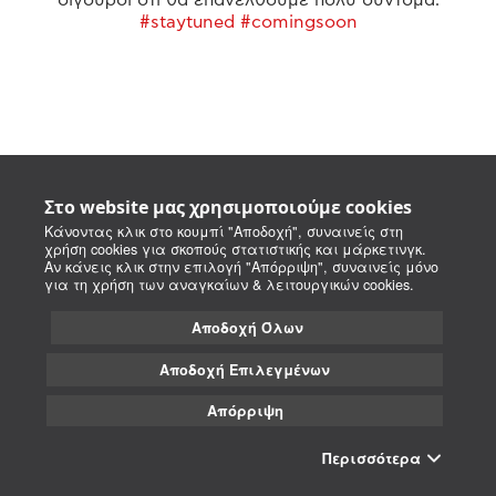
#staytuned #comingsoon
Στο website μας χρησιμοποιούμε cookies
Κάνοντας κλικ στο κουμπί "Αποδοχή", συναινείς στη
χρήση cookies για σκοπούς στατιστικής και μάρκετινγκ.
Αν κάνεις κλικ στην επιλογή "Απόρριψη", συναινείς μόνο
για τη χρήση των αναγκαίων & λειτουργικών cookies.
Αποδοχή Όλων
Αποδοχή Επιλεγμένων
Απόρριψη
Περισσότερα