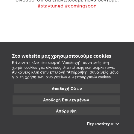
#staytuned #comingsoon
Στο website μας χρησιμοποιούμε cookies
Κάνοντας κλικ στο κουμπί "Αποδοχή", συναινείς στη
χρήση cookies για σκοπούς στατιστικής και μάρκετινγκ.
Αν κάνεις κλικ στην επιλογή "Απόρριψη", συναινείς μόνο
για τη χρήση των αναγκαίων & λειτουργικών cookies.
Αποδοχή Όλων
Αποδοχή Επιλεγμένων
Απόρριψη
Περισσότερα