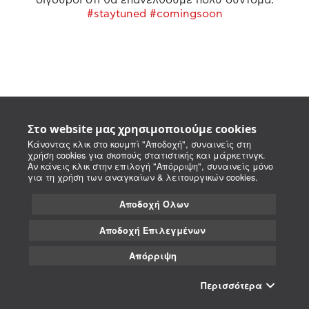
#staytuned #comingsoon
Στο website μας χρησιμοποιούμε cookies
Κάνοντας κλικ στο κουμπί "Αποδοχή", συναινείς στη
χρήση cookies για σκοπούς στατιστικής και μάρκετινγκ.
Αν κάνεις κλικ στην επιλογή "Απόρριψη", συναινείς μόνο
για τη χρήση των αναγκαίων & λειτουργικών cookies.
Αποδοχή Όλων
Αποδοχή Επιλεγμένων
Απόρριψη
Περισσότερα