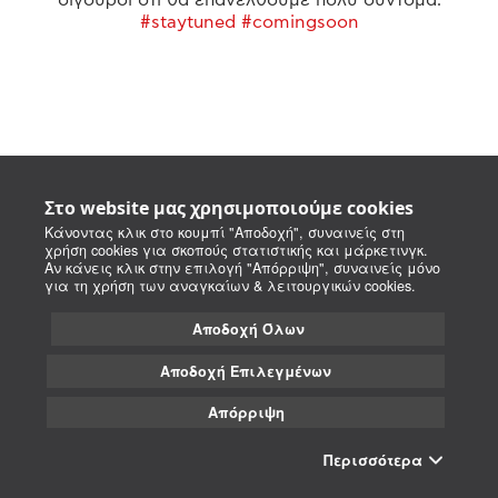
#staytuned #comingsoon
Στο website μας χρησιμοποιούμε cookies
Κάνοντας κλικ στο κουμπί "Αποδοχή", συναινείς στη
χρήση cookies για σκοπούς στατιστικής και μάρκετινγκ.
Αν κάνεις κλικ στην επιλογή "Απόρριψη", συναινείς μόνο
για τη χρήση των αναγκαίων & λειτουργικών cookies.
Αποδοχή Όλων
Αποδοχή Επιλεγμένων
Απόρριψη
Περισσότερα