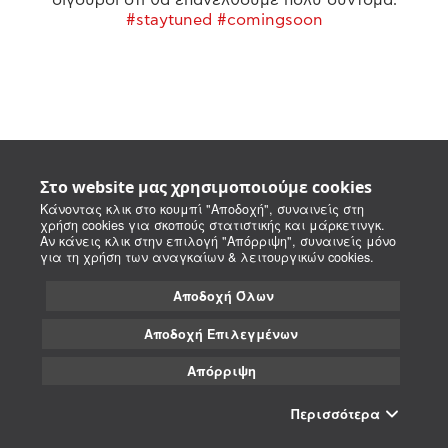
#staytuned #comingsoon
Στο website μας χρησιμοποιούμε cookies
Κάνοντας κλικ στο κουμπί "Αποδοχή", συναινείς στη
χρήση cookies για σκοπούς στατιστικής και μάρκετινγκ.
Αν κάνεις κλικ στην επιλογή "Απόρριψη", συναινείς μόνο
για τη χρήση των αναγκαίων & λειτουργικών cookies.
Αποδοχή Όλων
Αποδοχή Επιλεγμένων
Απόρριψη
Περισσότερα