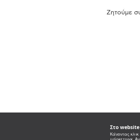
Ζητούμε συ
Στο websit
Κάνοντας κλικ 
μάρκετινγκ. Αν