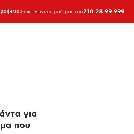
210 28 99 999
 βοήθεια;
Επικοινώνησε μαζί μας στο
πάντα για
ημα που