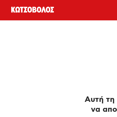
Αυτή τη 
να απο