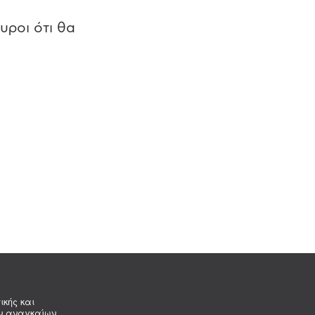
υροι ότι θα
ικής και
ων αναγκαίων