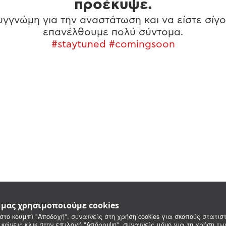
προέκυψε.
γγνώμη για την αναστάτωση και να είστε σίγο
επανέλθουμε πολύ σύντομα.
#staytuned #comingsoon
e μας χρησιμοποιούμε cookies
στο κουμπί "Αποδοχή", συναινείς στη χρήση cookies για σκοπούς στατιστ
 κάνεις κλικ στην επιλογή "Απόρριψη", συναινείς μόνο για τη χρήση τ