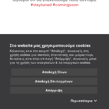
#staytuned #comingsoon
Στο website μας χρησιμοποιούμε cookies
Κάνοντας κλικ στο κουμπί "Αποδοχή", συναινείς στη
χρήση cookies για σκοπούς στατιστικής και μάρκετινγκ.
Αν κάνεις κλικ στην επιλογή "Απόρριψη", συναινείς μόνο
για τη χρήση των αναγκαίων & λειτουργικών cookies.
Αποδοχή Όλων
Αποδοχή Επιλεγμένων
Απόρριψη
Περισσότερα