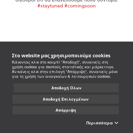
#staytuned #comingsoon
Στο website μας χρησιμοποιούμε cookies
Κάνοντας κλικ στο κουμπί "Αποδοχή", συναινείς στη
χρήση cookies για σκοπούς στατιστικής και μάρκετινγκ.
Αν κάνεις κλικ στην επιλογή "Απόρριψη", συναινείς μόνο
για τη χρήση των αναγκαίων & λειτουργικών cookies.
Αποδοχή Όλων
Αποδοχή Επιλεγμένων
Απόρριψη
Περισσότερα