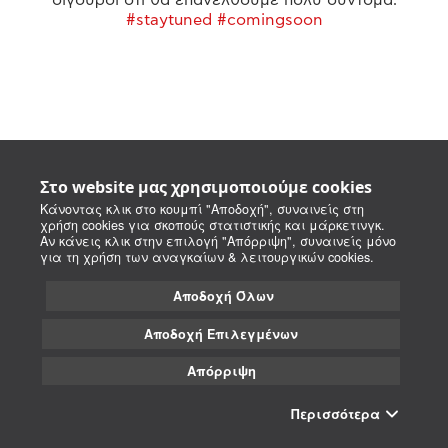
#staytuned #comingsoon
Στο website μας χρησιμοποιούμε cookies
Κάνοντας κλικ στο κουμπί "Αποδοχή", συναινείς στη
χρήση cookies για σκοπούς στατιστικής και μάρκετινγκ.
Αν κάνεις κλικ στην επιλογή "Απόρριψη", συναινείς μόνο
για τη χρήση των αναγκαίων & λειτουργικών cookies.
Αποδοχή Όλων
Αποδοχή Επιλεγμένων
Απόρριψη
Περισσότερα