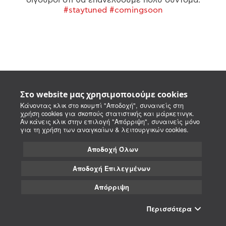
#staytuned #comingsoon
Στο website μας χρησιμοποιούμε cookies
Κάνοντας κλικ στο κουμπί "Αποδοχή", συναινείς στη
χρήση cookies για σκοπούς στατιστικής και μάρκετινγκ.
Αν κάνεις κλικ στην επιλογή "Απόρριψη", συναινείς μόνο
για τη χρήση των αναγκαίων & λειτουργικών cookies.
Αποδοχή Όλων
Αποδοχή Επιλεγμένων
Απόρριψη
Περισσότερα