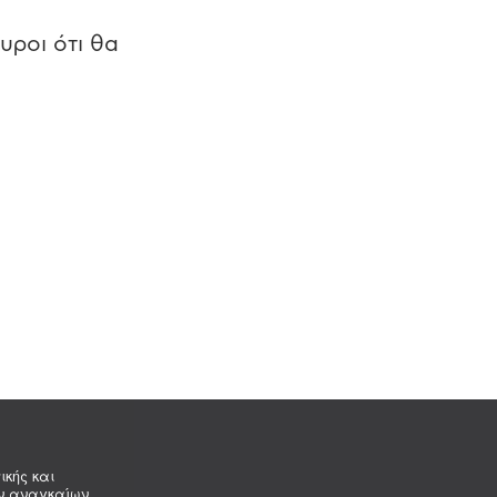
υροι ότι θα
ικής και
ων αναγκαίων