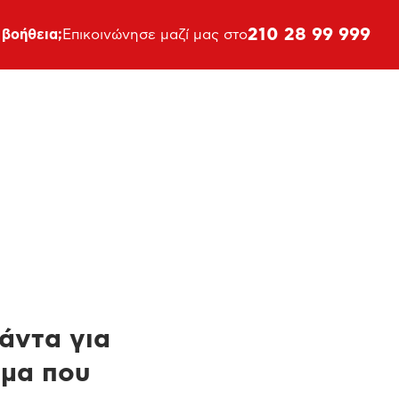
210 28 99 999
 βοήθεια;
Επικοινώνησε μαζί μας στο
πάντα για
ημα που