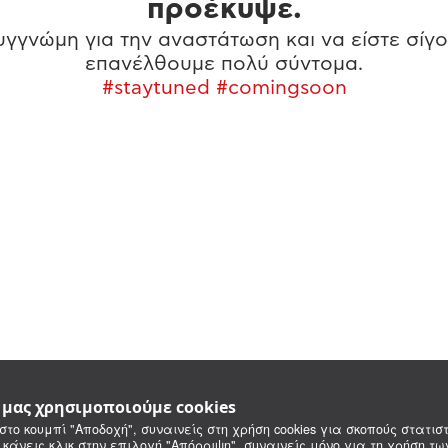
προέκυψε.
γγνώμη για την αναστάτωση και να είστε σίγο
επανέλθουμε πολύ σύντομα.
#staytuned #comingsoon
e μας χρησιμοποιούμε cookies
στο κουμπί "Αποδοχή", συναινείς στη χρήση cookies για σκοπούς στατιστ
 κάνεις κλικ στην επιλογή "Απόρριψη", συναινείς μόνο για τη χρήση τ