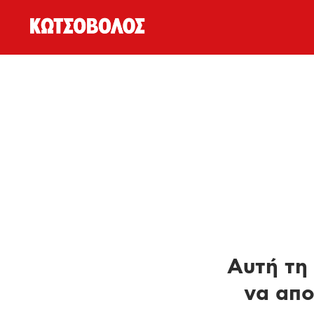
Αυτή τη 
να απο