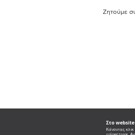
Ζητούμε συ
Στο websit
Κάνοντας κλικ 
μάρκετινγκ. Αν